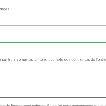
anges.
e sur trois semaines, en tenant compte des contraintes de l’entre
itifs de financement existent. Securifor vous accompagne et vous