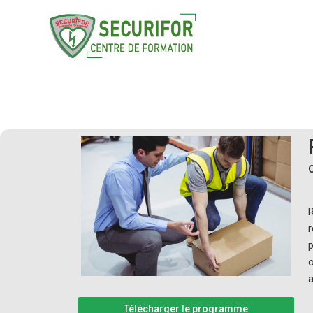
R
r
o
a
Télécharger le programme