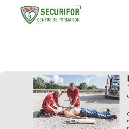
Premiers se
C
c