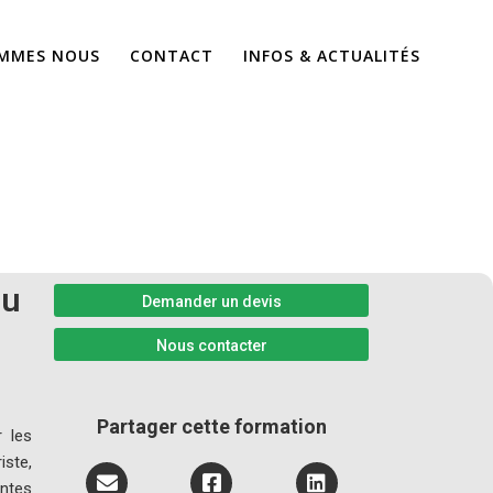
OMMES NOUS
CONTACT
INFOS & ACTUALITÉS
e niveau 1 –
au
Demander un devis
Nous contacter
Partager cette formation
r les
ste,
entes