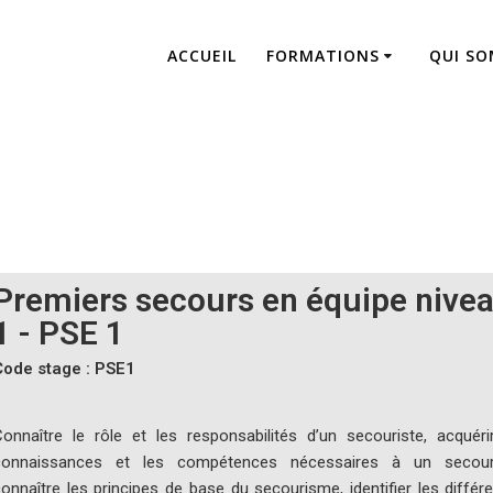
ACCUEIL
FORMATIONS
QUI S
cours en équipe d
PSE1
Premiers secours en équipe nive
1 - PSE 1
Code stage : PSE1
onnaître le rôle et les responsabilités d’un secouriste, acquéri
connaissances et les compétences nécessaires à un secouri
onnaître les principes de base du secourisme, identifier les différ