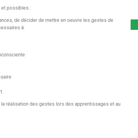
 et possibles :
ances, de décider de mettre en oeuvre les gestes de
cessaires à:
inconsciente
ssaire
t.
e, la réalisation des gestes lors des apprentissages et au